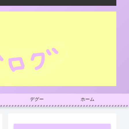
デグー
ホーム